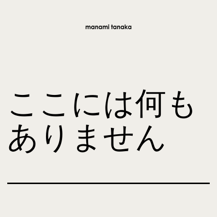
コ
ン
テ
manami
ン
tanaka
ツ
ここには何も
へ
ス
ありません
キ
ッ
プ