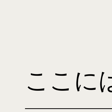
コ
ン
テ
ン
ツ
manami
へ
tanaka
ス
キ
ここに
ッ
プ