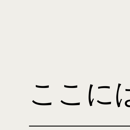
コ
ン
テ
ン
ツ
manami
へ
tanaka
ス
キ
ここに
ッ
プ