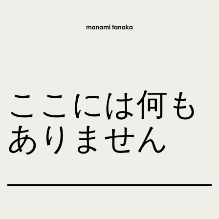
コ
ン
テ
manami
ン
tanaka
ツ
ここには何も
へ
ス
ありません
キ
ッ
プ