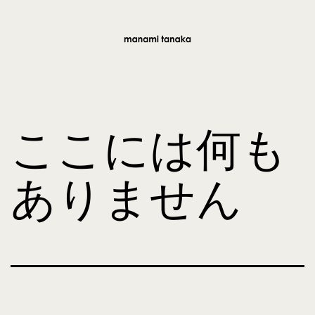
コ
ン
テ
manami
ン
tanaka
ツ
ここには何も
へ
ス
ありません
キ
ッ
プ