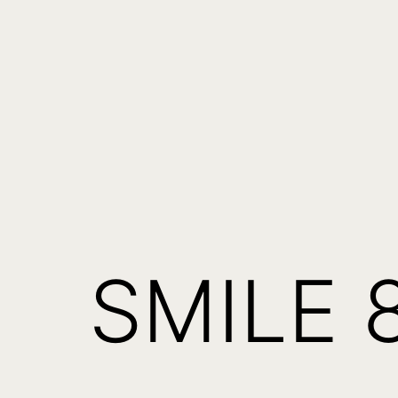
コ
ン
テ
ン
ツ
manami
へ
tanaka
ス
キ
ッ
SMILE
プ