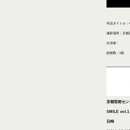
作品タイトル：
撮影場所：京都
出演者：
総枚数：1枚
京都芸術センタ
SMILE vol
日時