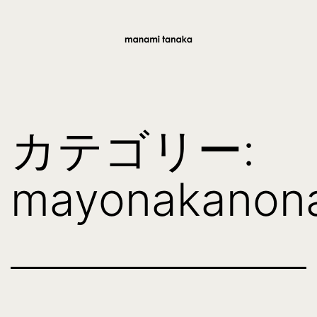
コ
ン
テ
manami
ン
tanaka
ツ
カテゴリー:
へ
ス
mayonakanon
キ
ッ
プ